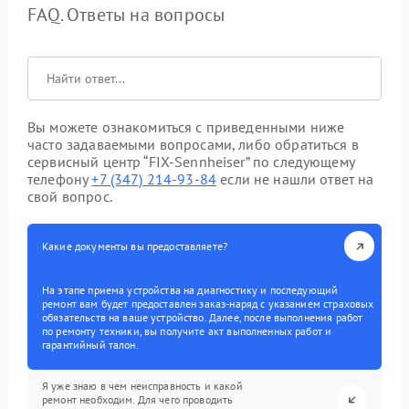
FAQ. Ответы на вопросы
Вы можете ознакомиться с приведенными ниже
часто задаваемыми вопросами, либо обратиться в
сервисный центр “FIX-Sennheiser” по следующему
телефону
+7 (347) 214-93-84
если не нашли ответ на
свой вопрос.
Какие документы вы предоставляете?
На этапе приема устройства на диагностику и последующий
ремонт вам будет предоставлен заказ-наряд с указанием страховых
обязательств на ваше устройство. Далее, после выполнения работ
по ремонту техники, вы получите акт выполненных работ и
гарантийный талон.
Я уже знаю в чем неисправность и какой
ремонт необходим. Для чего проводить