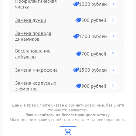
Профилактическая
1000 рублей
чистка
Замена дужки
500 рублей
Замена провода
1700 рублей
динамиков
Восстановление
700 рублей
амбушюр
Замена микрофона
1500 рублей
Замена корпусных
900 рублей
элементов
Восстановление после
1492 рублей
Цены в прайс-листе указаны ориентировочные, без учета
попадания влаги
стоимости запчастей.
Записывайтесь на бесплатную диагностику.
Прошивка
1000 рублей
Мы проверим ваше устройство и укажем на неисправность.
Ремонт Bluetooth
1100 рублей